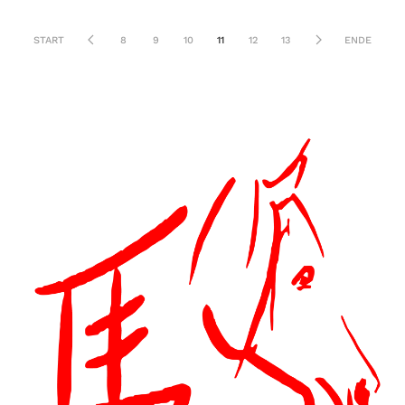
START
8
9
10
11
12
13
ENDE