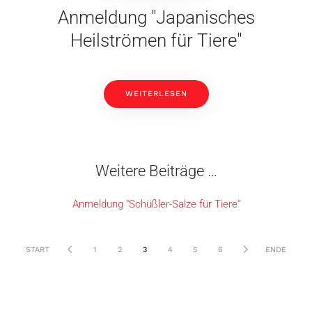
Anmeldung "Japanisches
Heilströmen für Tiere"
WEITERLESEN
Weitere Beiträge …
Anmeldung "Schüßler-Salze für Tiere"
START
1
2
3
4
5
6
ENDE