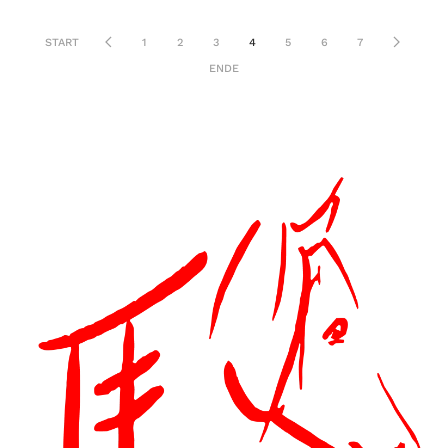
START
1
2
3
4
5
6
7
ENDE