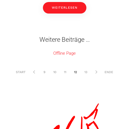
WEITERLESEN
Weitere Beiträge …
Offline Page
START
9
10
11
12
13
ENDE