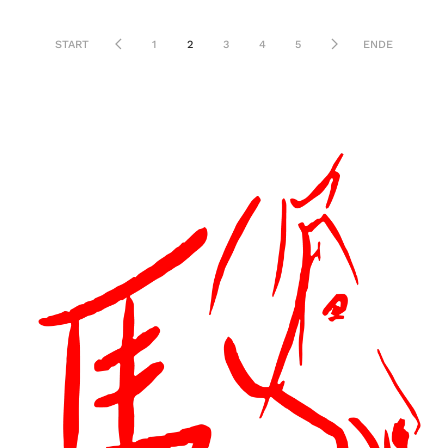
START
1
2
3
4
5
ENDE