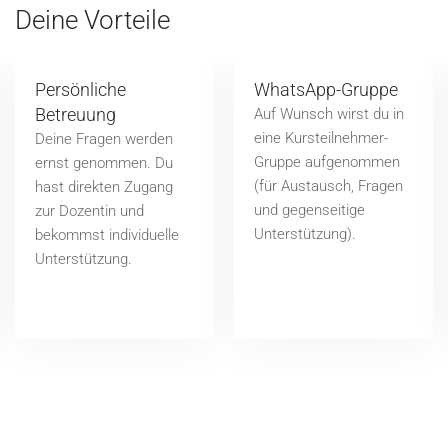
Deine Vorteile
WhatsApp-Gruppe
Farbige Skripte per
Post im Ordner
Auf Wunsch wirst du in
eine Kursteilnehmer-
Du erhältst farbige
Gruppe aufgenommen
Skripte per Post im
(für Austausch, Fragen
Ordner: deine Begleiter
und gegenseitige
durch den Kurs und
Unterstützung).
darüber hinaus.