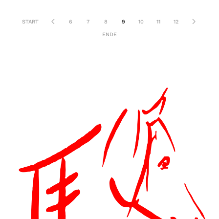
START
6
7
8
9
10
11
12
ENDE