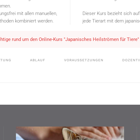
ommen.
gsfrei mit allen manuellen,
Dieser Kurs bezieht sich auf
ethoden kombiniert werden.
jede Tierart mit dem japani
ichtige rund um den Online-Kurs "Japanisches Heilströmen für Tiere"
LTUNG
ABLAUF
VORAUSSETZUNGEN
DOZENTI