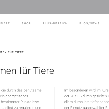
INARE
SHOP
PLUS-BEREICH
BLOG/NEWS
MEN FÜR TIERE
men für Tiere
t, die durch das behutsame
Im besonderen wird im Kurs 
ein energetisches
der 26 SES durch gezielten 
n bestimmter Punkte bzw.
allem durch ihre tiefgehend
h selbst zu regulieren und
der Einsatz ausgewählter E