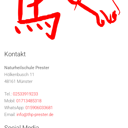
Kontakt
Naturheilschule Prester
Hölkenbusch 11
48161 Münster
Tel.:
02533919233
Mobil:
01713485318
WhatsApp:
015906033681
Email:
info@thp-prester.de
Social Media