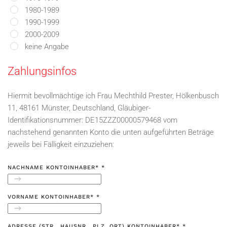
1980-1989
1990-1999
2000-2009
keine Angabe
Zahlungsinfos
Hiermit bevollmächtige ich Frau Mechthild Prester, Hölkenbusch
11, 48161 Münster, Deutschland, Gläubiger-
Identifikationsnummer: DE15ZZZ00000579468 vom
nachstehend genannten Konto die unten aufgeführten Beträge
jeweils bei Fälligkeit einzuziehen:
NACHNAME KONTOINHABER*
*
VORNAME KONTOINHABER*
*
ADRESSE (STR., HAUSNR., PLZ, ORT) KONTOINHABER*
*