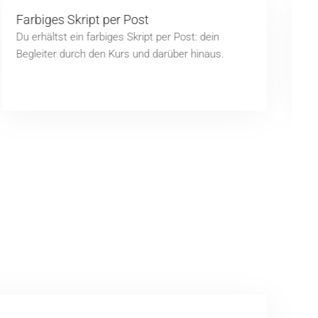
Farbiges Skript per Post
M
Du erhältst ein farbiges Skript per Post: dein
A
Begleiter durch den Kurs und darüber hinaus.
m
P
M