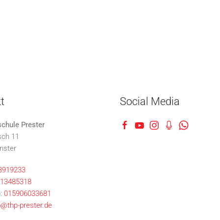
t
Social Media
schule Prester
sch 11
nster
3919233
13485318
:
015906033681
o@thp-prester.de