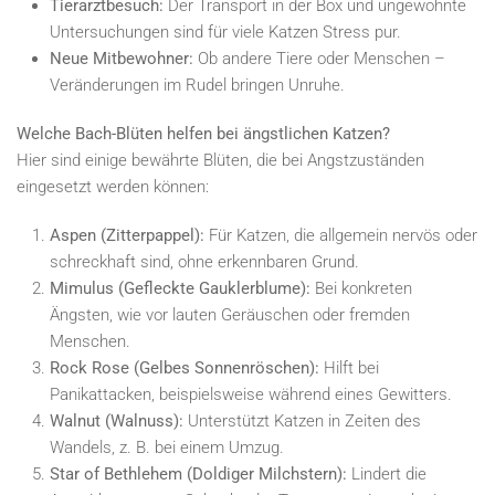
Tierarztbesuch:
Der Transport in der Box und ungewohnte
Untersuchungen sind für viele Katzen Stress pur.
Neue Mitbewohner:
Ob andere Tiere oder Menschen –
Veränderungen im Rudel bringen Unruhe.
Welche Bach-Blüten helfen bei ängstlichen Katzen?
Hier sind einige bewährte Blüten, die bei Angstzuständen
eingesetzt werden können:
Aspen (Zitterpappel):
Für Katzen, die allgemein nervös oder
schreckhaft sind, ohne erkennbaren Grund.
Mimulus (Gefleckte Gauklerblume):
Bei konkreten
Ängsten, wie vor lauten Geräuschen oder fremden
Menschen.
Rock Rose (Gelbes Sonnenröschen):
Hilft bei
Panikattacken, beispielsweise während eines Gewitters.
Walnut (Walnuss):
Unterstützt Katzen in Zeiten des
Wandels, z. B. bei einem Umzug.
Star of Bethlehem (Doldiger Milchstern):
Lindert die