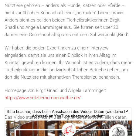
Nutztiere gehören – anders als Hunde, Katzen oder Pferde –
nicht zur üblichen Kundschaft einer „normalen“ Tierheilpraxis.
Anders sieht es bei den beiden Tierheilpraktikerinnen Birgit
Gnadl und Angela Lamminger aus. Sie führen seit über 20
Jahren eine Gemeinschaftspraxis mit dem Schwerpunkt „Rind“.
Wir haben die beiden Expertinnen zu einem Interview
eingeladen, damit sie uns einen Einblick in ihren Alltag im
Kuhstall gewähren können. Ihr Wunsch ist es zudem, dass mehr
Tierheilpraktiker in die landwirtschaftlichen Betriebe gehen, um
dort die Nutztiere mit alternativen Therapien zu behandeln.
Homepage von Birgit Gnadl und Angela Lamminger:
https://www.nutztierhomoeopathie.de/
Bitte beachte, dass beim Anschauen des Videos Daten (wie deine IP-
Adresse) an YouTube übertragen werden.
Das Video startet nicht? Das liegt in den meisten Fällen daran,
dass die Cookies nicht akzeptiert wurden. Alternativ kannst du
dir das Video
auf unserem YouTube-Kanal anschauen
.