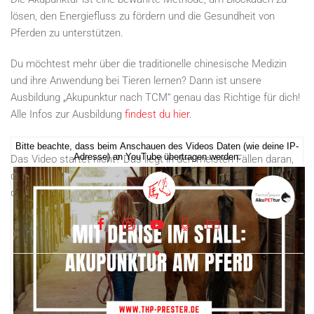
lösen, den Energiefluss zu fördern und die Gesundheit von
Pferden zu unterstützen.
Du möchtest mehr über die traditionelle chinesische Medizin
und ihre Anwendung bei Tieren lernen? Dann ist unsere
Ausbildung „Akupunktur nach TCM“ genau das Richtige für dich!
Alle Infos zur Ausbildung
findest du hier
.
Bitte beachte, dass beim Anschauen des Videos Daten (wie deine IP-
Adresse) an YouTube übertragen werden.
Das Video startet nicht? Das liegt in den meisten Fällen daran,
dass die Cookies nicht akzeptiert wurden. Alternativ kannst du
dir das Video
auf unserem YouTube-Kanal anschauen
.