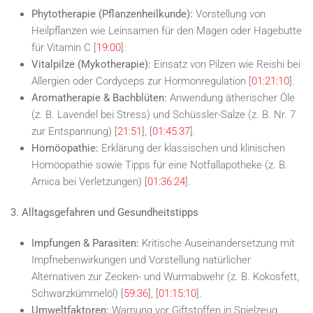
Phytotherapie (Pflanzenheilkunde):
Vorstellung von
Heilpflanzen wie Leinsamen für den Magen oder Hagebutte
für Vitamin C [
19:00
].
Vitalpilze (Mykotherapie):
Einsatz von Pilzen wie Reishi bei
Allergien oder Cordyceps zur Hormonregulation [
01:21:10
].
Aromatherapie & Bachblüten:
Anwendung ätherischer Öle
(z. B. Lavendel bei Stress) und Schüssler-Salze (z. B. Nr. 7
zur Entspannung) [
21:51
], [
01:45:37
].
Homöopathie:
Erklärung der klassischen und klinischen
Homöopathie sowie Tipps für eine Notfallapotheke (z. B.
Arnica bei Verletzungen) [
01:36:24
].
3. Alltagsgefahren und Gesundheitstipps
Impfungen & Parasiten:
Kritische Auseinandersetzung mit
Impfnebenwirkungen und Vorstellung natürlicher
Alternativen zur Zecken- und Wurmabwehr (z. B. Kokosfett,
Schwarzkümmelöl) [
59:36
], [
01:15:10
].
Umweltfaktoren:
Warnung vor Giftstoffen in Spielzeug