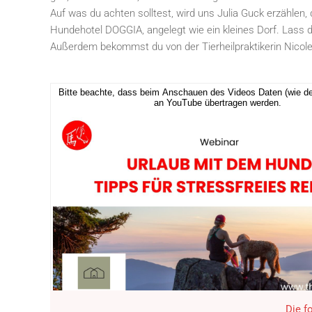
Auf was du achten solltest, wird uns Julia Guck erzählen
Hundehotel DOGGIA, angelegt wie ein kleines Dorf. Lass 
Außerdem bekommst du von der Tierheilpraktikerin Nicole 
Bitte beachte, dass beim Anschauen des Videos Daten (wie de
an YouTube übertragen werden.
Die f