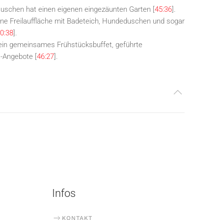
schen hat einen eigenen eingezäunten Garten [
45:36
].
ine Freilauffläche mit Badeteich, Hundeduschen und sogar
0:38
].
ein gemeinsames Frühstücksbuffet, geführte
-Angebote [
46:27
].
Infos
KONTAKT