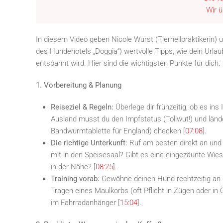
Wir 
In diesem Video geben Nicole Wurst (Tierheilpraktikerin) 
des Hundehotels „Doggia“) wertvolle Tipps, wie dein Urlau
entspannt wird. Hier sind die wichtigsten Punkte für dich:
1. Vorbereitung & Planung
Reiseziel & Regeln:
Überlege dir frühzeitig, ob es ins
Ausland musst du den Impfstatus (Tollwut!) und lände
Bandwurmtablette für England) checken [
07:08
].
Die richtige Unterkunft:
Ruf am besten direkt an und 
mit in den Speisesaal? Gibt es eine eingezäunte Wie
in der Nähe? [
08:25
].
Training vorab:
Gewöhne deinen Hund rechtzeitig an 
Tragen eines Maulkorbs (oft Pflicht in Zügen oder in
im Fahrradanhänger [
15:04
].