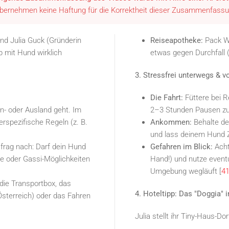
übernehmen keine Haftung für die Korrektheit dieser Zusammenfassu
und Julia Guck (Gründerin
Reiseapotheke:
Pack Wu
b mit Hund wirklich
etwas gegen Durchfall (z
3. Stressfrei unterwegs & vo
Die Fahrt:
Füttere bei Re
 In- oder Ausland geht. Im
2–3 Stunden Pausen zu
rspezifische Regeln (z. B.
Ankommen:
Behalte de
und lass deinem Hund Z
frag nach: Darf dein Hund
Gefahren im Blick:
Acht
se oder Gassi-Möglichkeiten
Hand!) und nutze eventu
Umgebung wegläuft [
41
die Transportbox, das
4. Hoteltipp: Das "Doggia" 
 Österreich) oder das Fahren
Julia stellt ihr Tiny-Haus-Do