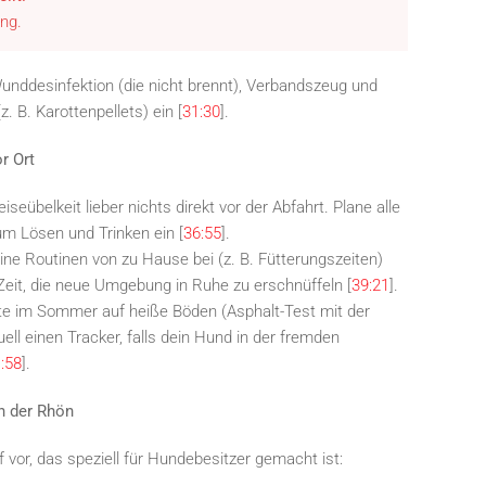
ng.
nddesinfektion (die nicht brennt), Verbandszeug und
. B. Karottenpellets) ein [
31:30
].
r Ort
iseübelkeit lieber nichts direkt vor der Abfahrt. Plane alle
m Lösen und Trinken ein [
36:55
].
ine Routinen von zu Hause bei (z. B. Fütterungszeiten)
eit, die neue Umgebung in Ruhe zu erschnüffeln [
39:21
].
e im Sommer auf heiße Böden (Asphalt-Test mit der
ell einen Tracker, falls dein Hund in der fremden
:58
].
in der Rhön
rf vor, das speziell für Hundebesitzer gemacht ist: