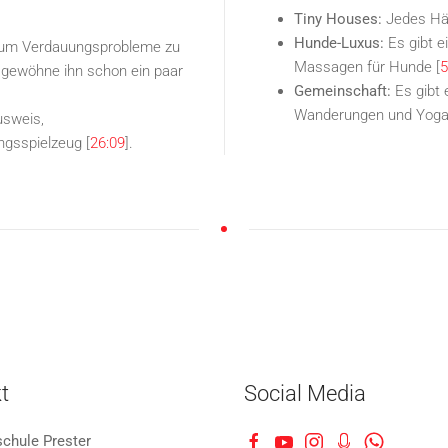
Tiny Houses:
Jedes Häu
Hunde-Luxus:
Es gibt e
 um Verdauungsprobleme zu
Massagen für Hunde [
5
 gewöhne ihn schon ein paar
Gemeinschaft:
Es gibt 
Wanderungen und Yoga
usweis,
ngsspielzeug [
26:09
].
t
Social Media
schule Prester