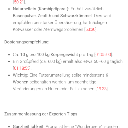
[
50:21
].
Naturpellets (Kombipräparat):
Enthält zusätzlich
Basenpulver, Zeolith und Schwarzkümmel
. Dies wird
empfohlen bei starker Übersäuerung, hartnäckigem
Kotwasser oder Atemwegsproblemen [
53:30
].
Dosierungsempfehlung:
Ca.
10 g pro 100 kg Körpergewicht
pro Tag [
01:05:00
].
Ein Großpferd (ca. 600 kg) erhält also etwa 50–60 g täglich
[
01:18:55
].
Wichtig:
Eine Futterumstellung sollte mindestens
6
Wochen
beibehalten werden, um nachhaltige
Veränderungen an Hufen oder Fell zu sehen [
19:33
].
Zusammenfassung der Experten-Tipps
Ganzheitlichkeit:
Aronia ist keine "Wunderbeere", sondern